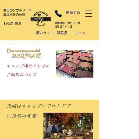
​鉾田のソウルフード
電話する
豚はらみの元祖
1952年創業
営業時間：9時～19時
​定休日：木・日
豚ハラミ
販売品
ホーム
Our most recommended
BBQ PLATE
キャンプ場サイトでの
​ご利用について
茨城はキャンプにアウトドア
に自然の宝庫!