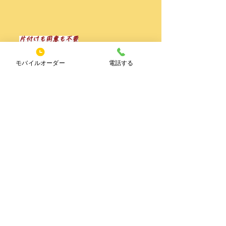
片付けも用意も不要
​宅配BBQはこちら⇒
モバイルオーダー
電話する
click to your meat adventure!
販売品をもっと見る
特定商取引≫
9:00〜19:00
茨城県鉾田市鉾田16-1
木・日定休
0291-32-2569
butcher@nakataseinikuten.com